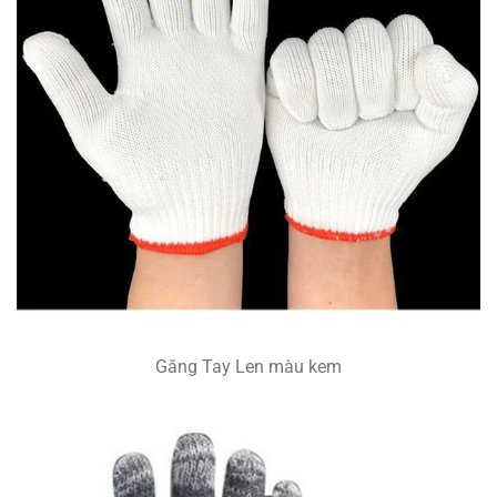
Găng Tay Len màu kem