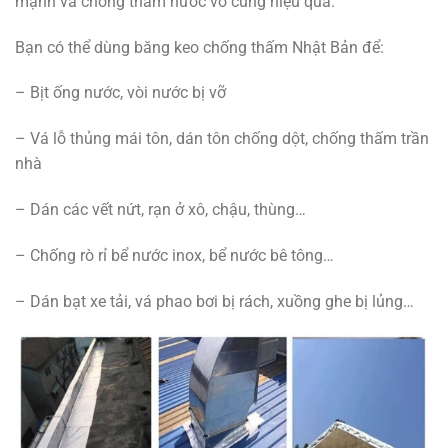
mạnh và chống thấm nước vô cùng hiệu quả.
Bạn có thể dùng băng keo chống thấm Nhật Bản để:
– Bịt ống nước, vòi nước bị vỡ
– Vá lỗ thủng mái tôn, dán tôn chống dột, chống thấm trần
nhà
– Dán các vết nứt, rạn ở xô, chậu, thùng…
– Chống rò rỉ bể nước inox, bể nước bê tông…
– Dán bạt xe tải, vá phao bơi bị rách, xuồng ghe bị lủng…