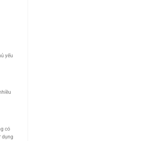
hủ yếu
nhiều
g có
ử dụng