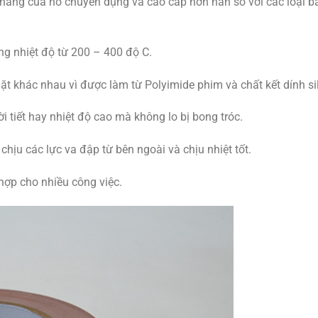
 năng của nó chuyên dụng và cao cấp hơn hẳn so với các loại b
ng nhiệt độ từ 200 – 400 độ C.
t khác nhau vì được làm từ Polyimide phim và chất kết dính si
 tiết hay nhiệt độ cao mà không lo bị bong tróc.
ịu các lực va đập từ bên ngoài và chịu nhiệt tốt.
ợp cho nhiều công việc.