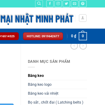
0
₫
0
916514525
HOTLINE: 0919642677
DANH MỤC SẢN PHẨM
Băng keo
Băng keo logo
Băng keo vải nhiệt
Bọ sắt , chốt đai ( Latching belts )