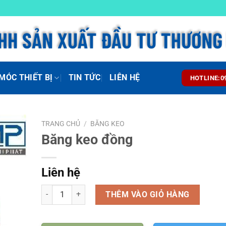
MÓC THIẾT BỊ
TIN TỨC
LIÊN HỆ
HOTLINE:0
TRANG CHỦ
/
BĂNG KEO
Băng keo đồng
Liên hệ
Số lượng
THÊM VÀO GIỎ HÀNG