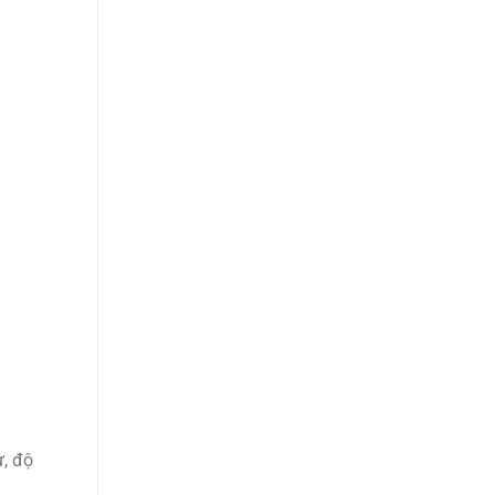
ừ, độ