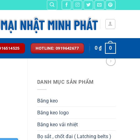
0
₫
0
916514525
HOTLINE: 0919642677
DANH MỤC SẢN PHẨM
Băng keo
Băng keo logo
Băng keo vải nhiệt
Bọ sắt , chốt đai ( Latching belts )