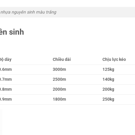
 nhựa nguyên sinh màu trắng
ên sinh
Độ dày
Chiều dài
Chịu lực kéo
0.6mm
3000m
125kg
0.7mm
2500m
140kg
0.8mm
2000m
200kg
0.9mm
1800m
250kg