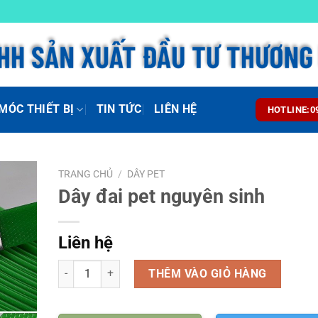
MÓC THIẾT BỊ
TIN TỨC
LIÊN HỆ
HOTLINE:0
TRANG CHỦ
/
DÂY PET
Dây đai pet nguyên sinh
Liên hệ
Số lượng
THÊM VÀO GIỎ HÀNG