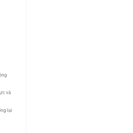
hông
lực và
ng lại