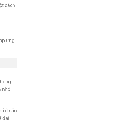
ột cách
đáp ứng
thùng
à nhỏ
ố ít sản
ể đai