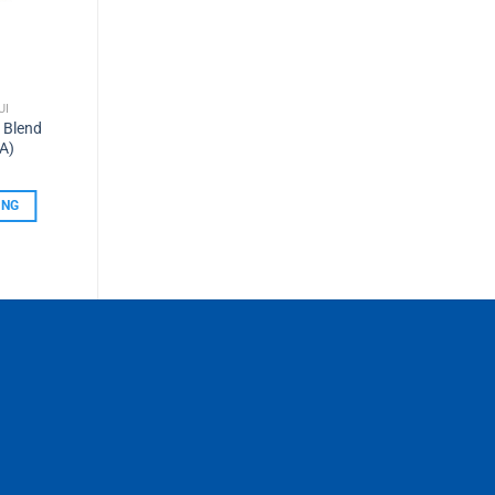
ÙI
 Blend
A)
ÀNG