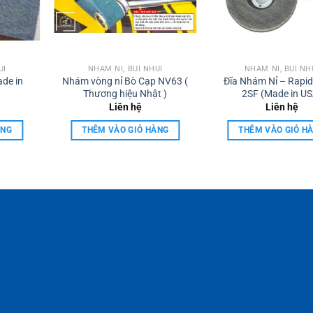
ÙI
NHÁM NỈ, BÙI NHÙI
NHÁM NỈ, BÙI NH
ade in
Nhám vòng nỉ Bò Cạp NV63 (
Đĩa Nhám Nỉ – Rapid
Thương hiệu Nhật )
2SF (Made in US
Liên hệ
Liên hệ
ÀNG
THÊM VÀO GIỎ HÀNG
THÊM VÀO GIỎ H