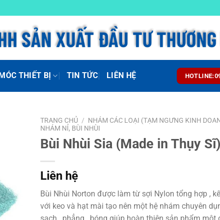
MÓC THIẾT BỊ
TIN TỨC
LIÊN HỆ
HOTLINE:0
TRANG CHỦ
/
NHÁM CÁC LOẠI (TẠM NGƯNG KINH DOA
NHÁM NỈ, BÙI NHÙI
Bùi Nhùi Sia (Made in Thụy Sĩ
Liên hệ
Bùi Nhùi Norton được làm từ sợi Nylon tổng hợp , k
với keo và hạt mài tạo nên một hệ nhám chuyên dụ
sạch , phẳng , bóng giúp hoàn thiện sản phẩm một