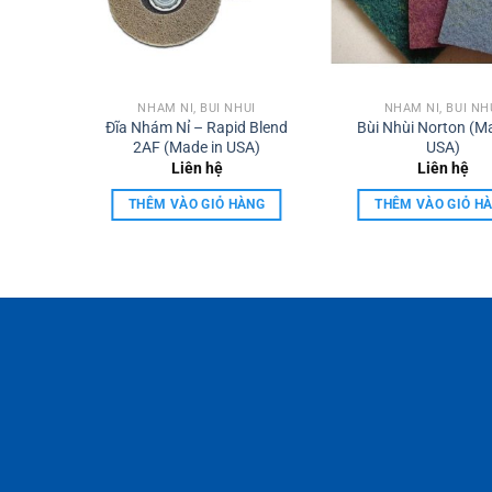
ÙI
NHÁM NỈ, BÙI NHÙI
NHÁM NỈ, BÙI NH
 Blend
Đĩa Nhám Nỉ – Rapid Blend
Bùi Nhùi Norton (M
SA)
2AF (Made in USA)
USA)
Liên hệ
Liên hệ
ÀNG
THÊM VÀO GIỎ HÀNG
THÊM VÀO GIỎ H