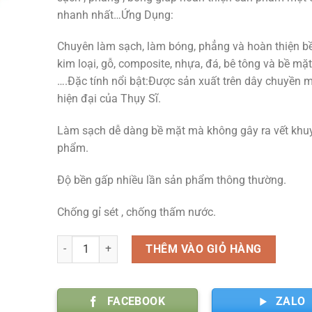
nhanh nhất…Ứng Dụng:
Chuyên làm sạch, làm bóng, phẳng và hoàn thiện b
kim loại, gỗ, composite, nhựa, đá, bê tông và bề mặ
….Đặc tính nổi bật:Được sản xuất trên dây chuyền
hiện đại của Thụy Sĩ.
Làm sạch dễ dàng bề mặt mà không gây ra vết khu
phẩm.
Độ bền gấp nhiều lần sản phẩm thông thường.
Chống gỉ sét , chống thấm nước.
Số lượng
THÊM VÀO GIỎ HÀNG
FACEBOOK
ZALO